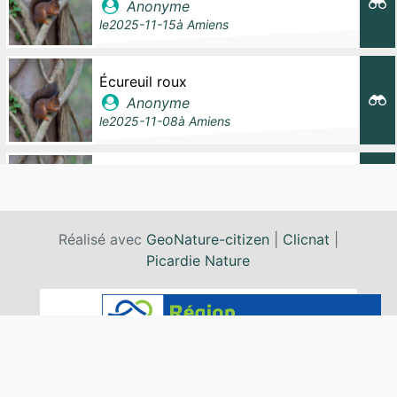
Anonyme
le
2025-11-15
à
Amiens
Écureuil roux
Anonyme
le
2025-11-08
à
Amiens
Écureuil roux
Troutstalk
le
2025-11-06
à
Amiens
Réalisé avec
GeoNature-citizen
|
Clicnat
|
Picardie Nature
Écureuil roux
Anonyme
le
2025-11-03
à
Amiens
Écureuil roux
Anonyme