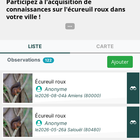
Participez à l'acquisition de
connaissances sur l'écureuil roux dans
votre ville !
...
LISTE
CARTE
Observations
122
Ajouter
Écureuil roux
Anonyme
le
2026-08-04
à
Amiens (80000)
Écureuil roux
Anonyme
le
2026-05-26
à
Salouël (80480)