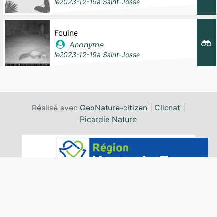
le
2023-12-19
à
Saint-Josse
Fouine
Anonyme
le
2023-12-19
à
Saint-Josse
Fouine
Anonyme
Réalisé avec
GeoNature-citizen
|
Clicnat
|
le
2023-12-18
à
Saint-Josse
Picardie Nature
Hérisson d'Europe
Anonyme
le
2023-09-07
à
Compiègne
Renard roux, Renard, Goupil
Anonyme
le
2023-06-30
à
Creil