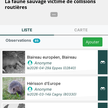
La faune sauvage victime de collisions
routières
...
LISTE
CARTE
Observations
85
Ajouter
Blaireau européen, Blaireau
Anonyme
le
2026-04-29
à
Eppes (02840)
Hérisson d'Europe
Anonyme
le
2026-03-14
à
Cagny (80330)