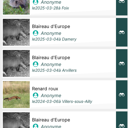
Anonyme
le
2025-03-28
à
Foix
Blaireau d'Europe
Anonyme
le
2025-03-04
à
Damery
Blaireau d'Europe
Anonyme
le
2025-03-04
à
Arvillers
Renard roux
Anonyme
le
2024-03-06
à
Villers-sous-Ailly
Blaireau d'Europe
Anonyme