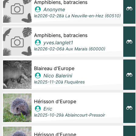
Amphibiens, batraciens
Anonyme
le
2026-02-28
à
La Neuville-en-Hez (60510)
Amphibiens, batraciens
yves.langlet1
le
2026-02-06
à
Aux Marais (60000)
Blaireau d'Europe
Nico Balerini
le
2025-11-20
à
Fluquières
Hérisson d'Europe
Eric
le
2025-10-29
à
Ablaincourt-Pressoir
Hérisson d'Europe