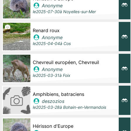
Anonyme
le
2025-07-30
à
Noyelles-sur-Mer
Renard roux
Anonyme
le
2025-04-04
à
Cos
Chevreuil européen, Chevreuil
Anonyme
le
2025-03-31
à
Foix
Amphibiens, batraciens
deszozios
le
2025-03-28
à
Bohain-en-Vermandois
Hérisson d'Europe