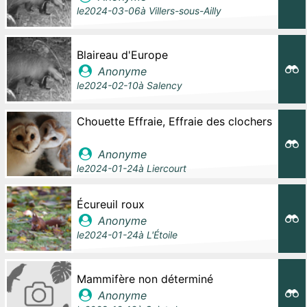
le
2024-03-06
à
Villers-sous-Ailly
Blaireau d'Europe
Anonyme
le
2024-02-10
à
Salency
Chouette Effraie, Effraie des clochers
Anonyme
le
2024-01-24
à
Liercourt
Écureuil roux
Anonyme
le
2024-01-24
à
L'Étoile
Mammifère non déterminé
Anonyme